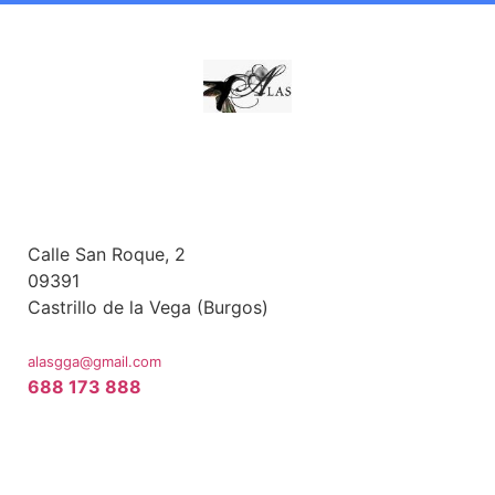
Alas Proyectos
(Gabi García)
Proyectos Culturales y Vinícolas
Atención al Cliente
Calle San Roque, 2
09391
Castrillo de la Vega (Burgos)
Datos de contacto
alasgga@gmail.com
688 173 888
PROYECTOS
PROYECTOS
OTRAS PÁGINAS
CULTURALES
VINÍCOLAS
DE INTERÉS