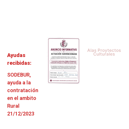
Rutas con Historia
Diseña tu Marca de
Política de
Vino
Privacidad
APP-Faro de
Espiritualidad
Catas - Formación
Aviso Legal
Espacios Naturales
Cultura del Vino
Política de cookies
Enoturismo
Información y
contacto
Turismo Sostenible
Alas Proytectos
Culturales
Ayudas
recibidas:
SODEBUR,
ayuda a la
contratación
en el ambito
Rural
21/12/2023